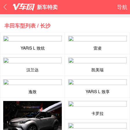
新车特卖
导航
丰田车型列表 / 长沙
YARiS L 致炫
雷凌
汉兰达
凯美瑞
逸致
YARiS L 致享
卡罗拉