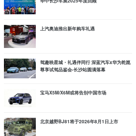
华中长沙车展2025年度回顾
上汽奥迪推出新年购车礼遇
驾趣映星城・礼遇伴同行 深蓝汽车x华为乾崑
尊享试驾品鉴会-长沙站圆满落幕
宝马X5M/X6M或将告别中国市场
北京越野BJ81将于2026年8月1日上市