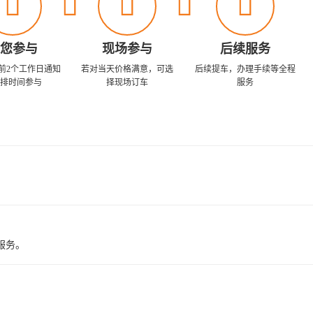





您参与
现场参与
后续服务
前2个工作日通知
若对当天价格满意，可选
后续提车，办理手续等全程
排时间参与
择现场订车
服务
服务。