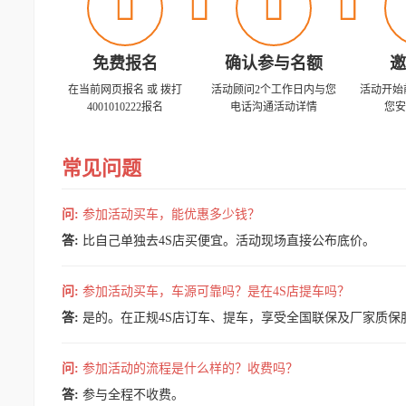




免费报名
确认参与名额
邀
在当前网页报名 或 拨打
活动顾问2个工作日内与您
活动开始
4001010222报名
电话沟通活动详情
您安
常见问题
问:
参加活动买车，能优惠多少钱？
答:
比自己单独去4S店买便宜。活动现场直接公布底价。
问:
参加活动买车，车源可靠吗？是在4S店提车吗？
答:
是的。在正规4S店订车、提车，享受全国联保及厂家质保
问:
参加活动的流程是什么样的？收费吗？
答:
参与全程不收费。