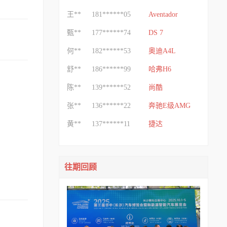
王**
181******05
Aventador
甄**
177******74
DS 7
何**
182******53
奥迪A4L
舒**
186******99
哈弗H6
陈**
139******52
尚酷
张**
136******22
奔驰E级AMG
黄**
137******11
捷达
楚**
198******97
雅阁
楚**
198******97
朗行
往期回顾