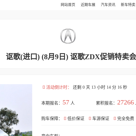
网站首页
近期车展
汽车资讯
新车特
讴歌(进口) (8月9日) 讴歌ZDX促销特卖

活动倒计时：
还剩 0 天 13 小时 14 分 15 秒
57
27266
本期报名：
人
累积报名：
购车保障：

低价保证

车源保证

完全免费