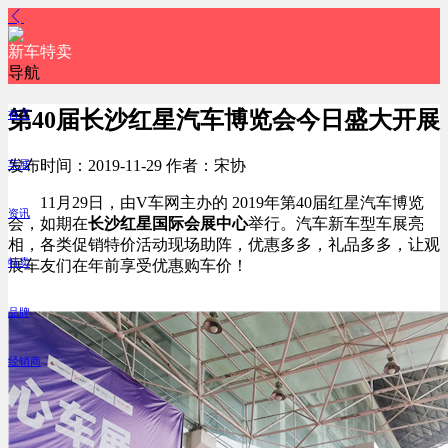
新车特卖
导航
第40届长沙红星汽车博览会今日盛大开展
首页
发布时间：2019-11-29
作者：宋协
车展
11月29日，由V车网主办的 2019年第40届红星汽车博览
资讯
会，
如期
在
长沙红星国际会展中心
举行。汽车新车型车展亮
相，各类促销特价活动现场助阵，优惠多多，礼品多多，让观
特卖
展车友们在年前享受优惠购车价！
品牌
经销商