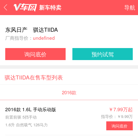
新车特卖
导航
东风日产 骐达TIIDA
厂商指导价：
undefined
询问底价
预约试驾
骐达TIIDA在售车型列表
2016款
2016款 1.6L 手动乐动版
￥7.99万起
指导价：￥9.99万
前置前驱 5挡手动
1.6升 自然吸气 126马力
询问底价